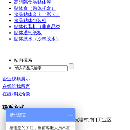
高阻隔食品贴体膜
贴体盒（贴体托盒）
食品贴体金卡（彩卡）
食品贴体包装机
贴体包装机（非食品类
贴体透气纸板
贴体胶水（沙林胶水）
站内搜索
企业视频展示
在线给我留言
在线和我洽谈
联系方式
请您留言
地址：
广东东莞市中堂镇蕉利沉塘村冲口工业区
电话：
0769-88128391
感谢您的关注，当前客服人员不在