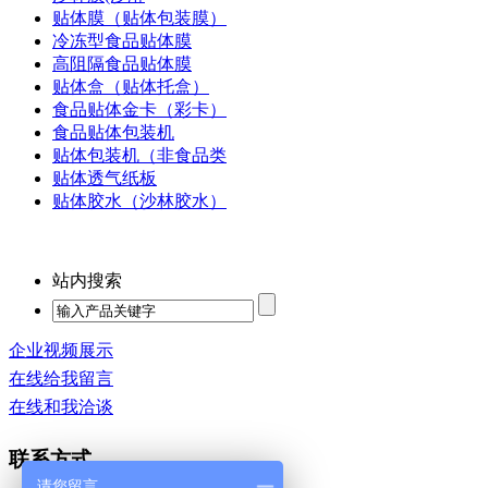
贴体膜（贴体包装膜）
冷冻型食品贴体膜
高阻隔食品贴体膜
贴体盒（贴体托盒）
食品贴体金卡（彩卡）
食品贴体包装机
贴体包装机（非食品类
贴体透气纸板
贴体胶水（沙林胶水）
站内搜索
企业视频展示
在线给我留言
在线和我洽谈
联系方式
请您留言